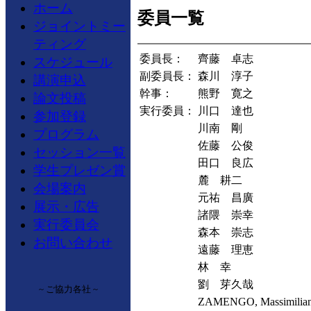
ホーム
委員一覧
ジョイントミー
ティング
委員長：
齊藤 卓志
スケジュール
副委員長：
森川 淳子
講演申込
幹事：
熊野 寛之
論文投稿
実行委員：
川口 達也
参加登録
川南 剛
プログラム
佐藤 公俊
セッション一覧
田口 良広
学生プレゼン賞
麓 耕二
会場案内
元祐 昌廣
展示・広告
諸隈 崇幸
実行委員会
森本 崇志
お問い合わせ
遠藤 理恵
林 幸
劉 芽久哉
~ ご協力各社 ~
ZAMENGO, Massimilia