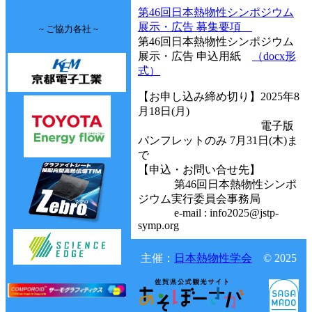
第46回日本熱物性シンポジウム
展示・広告 募集要項
~ ご協力各社 ~
第46回日本熱物性シンポジウム
展示・広告 申込用紙
（docx形
式）
【お申し込み締め切り】2025年8
月18日(月)
電子版
パンフレットのみ 7月31日(木)ま
で
【申込・お問い合せ先】
第46回日本熱物性シンポ
ジウム実行委員会事務局
e-mail : info2025@jstp-
symp.org
主催：
日本熱物性学会
© 2025