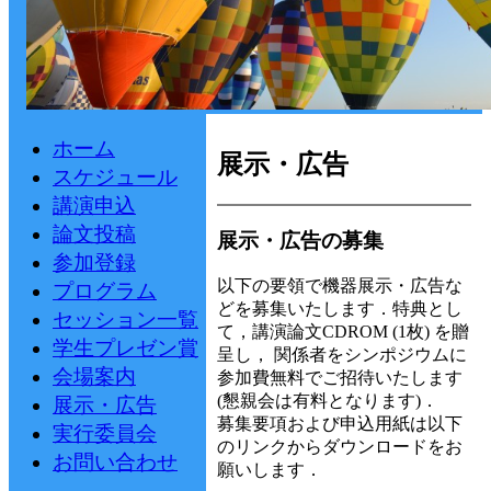
ホーム
展示・広告
スケジュール
講演申込
論文投稿
展示・広告の募集
参加登録
以下の要領で機器展示・広告な
プログラム
どを募集いたします．特典とし
セッション一覧
て，講演論文CDROM (1枚) を贈
学生プレゼン賞
呈し， 関係者をシンポジウムに
会場案内
参加費無料でご招待いたします
(懇親会は有料となります)．
展示・広告
募集要項および申込用紙は以下
実行委員会
のリンクからダウンロードをお
お問い合わせ
願いします．